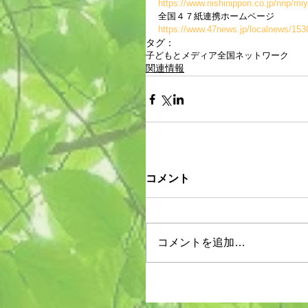
https://www.nishinippon.co.jp/nnp/miy
全国４７紙連携ホームページ
https://www.47news.jp/localnews/153
タグ：
子どもとメディア
全国ネットワーク
関連情報
コメント
コメントを追加…