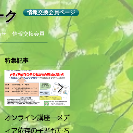
ーク
情報交換会員ページ
わせ
情報交換会員
特集記事
オンライン講座 メデ
第10回子どもとメデ
ィア依存の子どもたち
ィア全国フォーラム