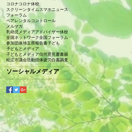
コロナ
コロナ休校
スクリーンタイム
スマホ
ニュース
フォーラム
ペアレンタルコントロール
メルマガ
乳幼児メディアアドバイザー
休校
全国ネットワーク
全国フォーラム
参加団体
埼玉県
報告書
子ども
子どもとメディア
子どもとメディア信州
意見書
書籍
松江市議会
活動団体
疲労
白書
調査
ソーシャルメディア