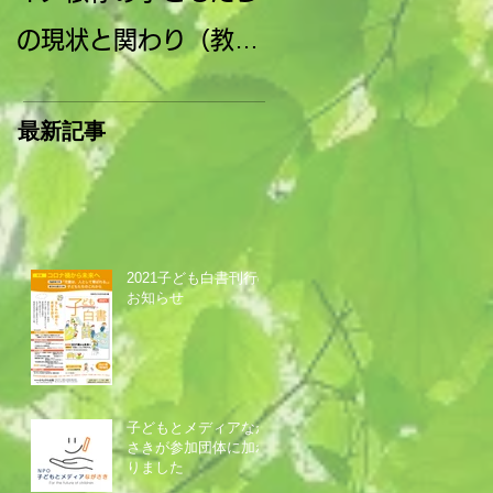
の現状と関わり（教師
「スマホ社会と子ど
とスクールカウンセラ
の未来」報告書 発
最新記事
ー向け）
2021子ども白書刊行の
お知らせ
子どもとメディアなが
さきが参加団体に加わ
りました