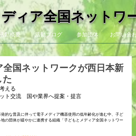
メディア全国ネットワ
活動概要
活動ブログ
参加団体
お問い合
ア全国ネットワークが西日本新
した
考える
ット交流　国や業界へ提案・提言
爆発的な普及に伴って電子メディア機器使用の低年齢化が進む中、子ど
各地の団体が緩やかに連携する組織「子どもとメディア全国ネットワー