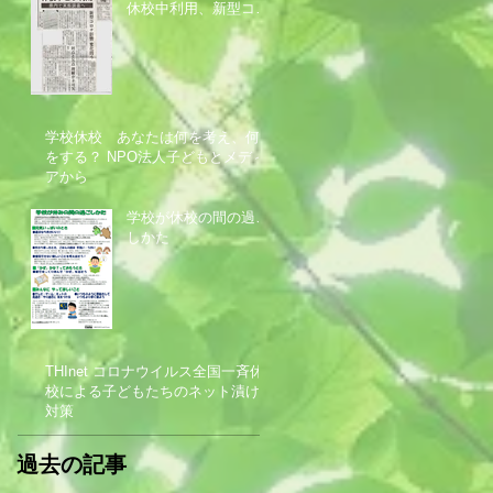
告の記者会見
休校中利用、新型コロ
ナ影響調査
学校休校 あなたは何を考え、何
をする？ NPO法人子どもとメディ
アから
学校が休校の間の過ご
しかた
THInet コロナウイルス全国一斉休
校による子どもたちのネット漬け
対策
過去の記事