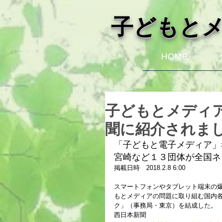
子どもと
HOME
子どもとメディ
聞に紹介されま
「子どもと電子メディア」
宮崎など１３団体が全国ネ
掲載日時　2018.2.8 6:00
スマートフォンやタブレット端末の
もとメディアの問題に取り組む国内
ク」（事務局・東京）を結成した。
西日本新聞