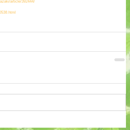
azaki/article/392444/
0538.html