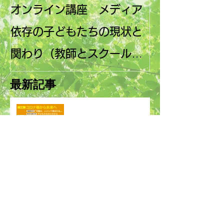
オンライン講座 メディア
第10回子ども
依存の子どもたちの現状と
国フォーラム
関わり（教師とスクールカ
と子どもの未
ウンセラー向け）
発行
最新記事
2021子ども白書刊行のお
知らせ
子どもとメディアながさき
が参加団体に加わりました