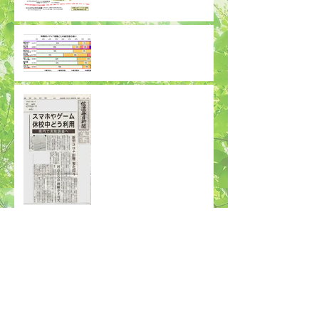
群馬大学、ネットリスク研
究会等の研究グループ、
「コロナ休校中の小学生の
オンライン学習／ゲーム・
動画と疲労度の関係」調査
子どもとメディア信州 ス
報告の記者会見
マホやゲームの休校中利
用、新型コロナ影響調査
学校休校 あなたは何を考え、何をする？
NPO法人子どもとメディアから
学校が休校の間の過ごしか
た