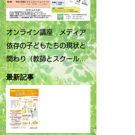
オンライン講座 メディア
第10回子ども
依存の子どもたちの現状と
国フォーラム
関わり（教師とスクールカ
と子どもの未
ウンセラー向け）
発行
最新記事
2021子ども白書刊行のお
知らせ