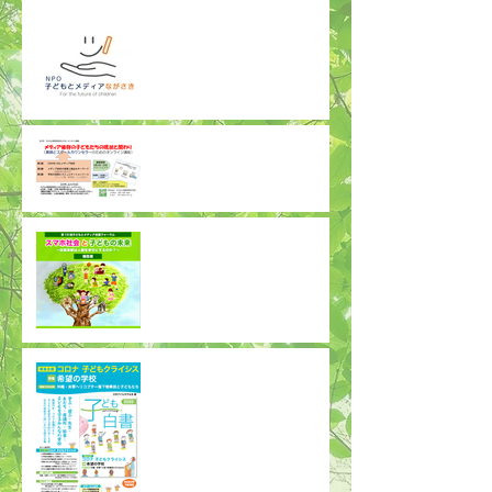
子どもとメディアながさき
が参加団体に加わりました
オンライン講座 メディア
依存の子どもたちの現状と
関わり（教師とスクールカ
ウンセラー向け）
第10回子どもとメディア全
国フォーラム「スマホ社会
と子どもの未来」報告書
発行
「子ども白書 2020」
（日本子どもを守る会
編）完成しました！